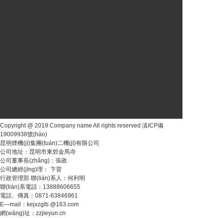
Copyright @ 2019 Company name All rights reserved 滇ICP備
19009938號(hào)
昆明煙機(jī)集團(tuán)二機(jī)有限公司
公司地址：昆明市東郊金馬寺
公司董事長(zhǎng)：張政
公司總經(jīng)理： 卞雷
行政管理部 聯(lián)系人：何利明
聯(lián)系電話：13888606655
電話、傳真：0871-63846961
E—mail：kejxzglb @163.com
網(wǎng)址：zzjieyun.cn