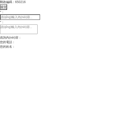
郵政編碼：650216
*
：
*
：
咨詢內(nèi)容：
您的電話：
您的姓名：
*
：
×
在線客服
技術(shù)支持：
網(wǎng)站建設(shè)
網(wǎng)站首頁
產(chǎn)品中心