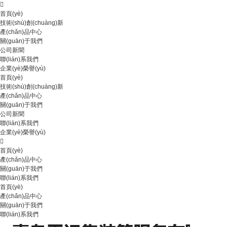
首頁(yè)
技術(shù)創(chuàng)新
產(chǎn)品中心
關(guān)于我們
公司新聞
聯(lián)系我們
企業(yè)榮譽(yù)
首頁(yè)
技術(shù)創(chuàng)新
產(chǎn)品中心
關(guān)于我們
公司新聞
聯(lián)系我們
企業(yè)榮譽(yù)
首頁(yè)
產(chǎn)品中心
關(guān)于我們
聯(lián)系我們
首頁(yè)
產(chǎn)品中心
關(guān)于我們
聯(lián)系我們